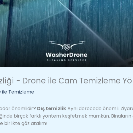
liği - Drone ile Cam Temizleme Y
 ile Temizleme
 kadar önemlidir?
Dış temizlik
Aynı derecede önemli. Ziyaret
liğinde birçok farklı yöntem keşfetmek mümkün. Binaların 
re birlikte göz atalım!