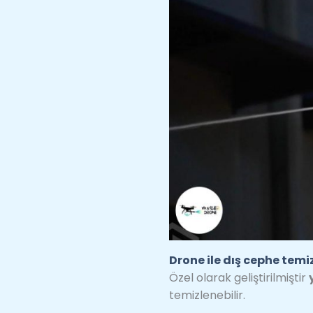
Drone ile dış cephe temiz
Özel olarak geliştirilmiştir
temizlenebilir.