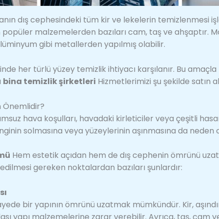
nanın dış cephesindeki tüm kir ve lekelerin temizlenmesi işl
n popüler malzemelerden bazıları cam, taş ve ahşaptır. M
üminyum gibi metallerden yapılmış olabilir.
nde her türlü yüzey temizlik ihtiyacı karşılanır. Bu amaçla
a
bina temizlik şirketleri
Hizmetlerimizi şu şekilde satın ala
n Önemlidir?
msuz hava koşulları, havadaki kirleticiler veya çeşitli hasa
nginin solmasına veya yüzeylerinin aşınmasına da neden o
ümü
Hem estetik açıdan hem de dış cephenin ömrünü uzatm
edilmesi gereken noktalardan bazıları şunlardır:
sı
yede bir yapının ömrünü uzatmak mümkündür. Kir, aşındı
lası yapı malzemelerine zarar verebilir. Ayrıca, taş, cam 