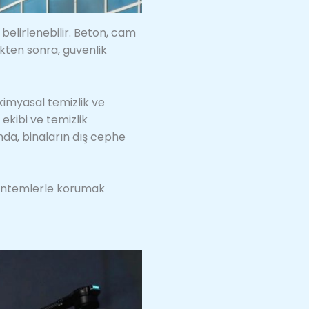
belirlenebilir. Beton, cam
ikten sonra, güvenlik
kimyasal temizlik ve
 ekibi ve temizlik
nda, binaların dış cephe
 yöntemlerle korumak