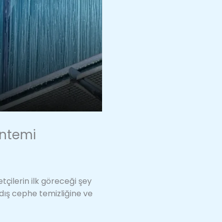
öntemi
çilerin ilk göreceği şey
dış cephe temizliğine ve