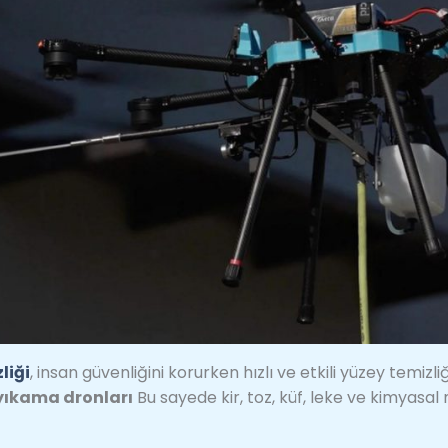
liği
, insan güvenliğini korurken hızlı ve etkili yüzey temizl
yıkama dronları
Bu sayede kir, toz, küf, leke ve kimyasal 