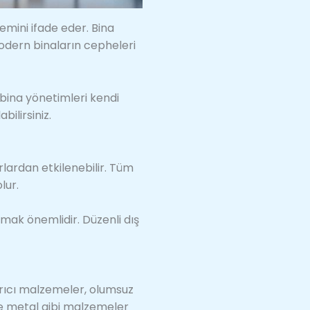
emini ifade eder. Bina
odern binaların cepheleri
 bina yönetimleri kendi
bilirsiniz.
rlardan etkilenebilir. Tüm
lur.
ak önemlidir. Düzenli dış
rıcı malzemeler, olumsuz
ve metal gibi malzemeler