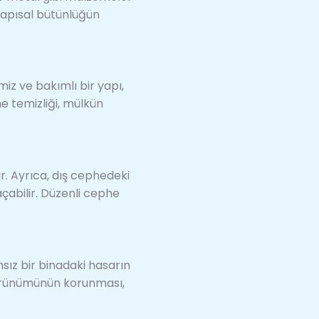
apısal bütünlüğün
miz ve bakımlı bir yapı,
e temizliği, mülkün
r. Ayrıca, dış cephedeki
açabilir. Düzenli cephe
msız bir binadaki hasarın
 görünümünün korunması,