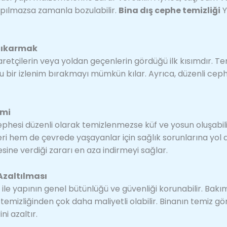
pılmazsa zamanla bozulabilir.
Bina dış cephe temizliği
Y
Çıkarmak
yaretçilerin veya yoldan geçenlerin gördüğü ilk kısımdır. Te
lu bir izlenim bırakmayı mümkün kılar. Ayrıca, düzenli ceph
imi
ephesi düzenli olarak temizlenmezse küf ve yosun oluşabili
eri hem de çevrede yaşayanlar için sağlık sorunlarına yol 
esine verdiği zararı en aza indirmeyi sağlar.
Azaltılması
 ile yapının genel bütünlüğü ve güvenliği korunabilir. Bakı
 temizliğinden çok daha maliyetli olabilir. Binanın temiz
ni azaltır.