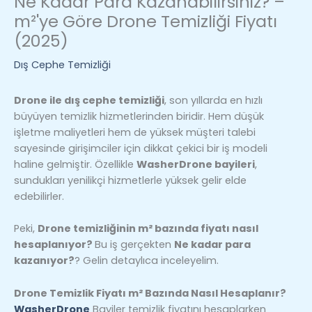
Ne Kadar Para Kazanabilirsiniz? –
m²'ye Göre Drone Temizliği Fiyatı
(2025)
Dış Cephe Temizliği
Drone ile dış cephe temizliği
, son yıllarda en hızlı
büyüyen temizlik hizmetlerinden biridir. Hem düşük
işletme maliyetleri hem de yüksek müşteri talebi
sayesinde girişimciler için dikkat çekici bir iş modeli
haline gelmiştir. Özellikle
WasherDrone bayileri
,
sundukları yenilikçi hizmetlerle yüksek gelir elde
edebilirler.
Peki,
Drone temizliğinin m² bazında fiyatı nasıl
hesaplanıyor?
Bu iş gerçekten
Ne kadar para
kazanıyor?
? Gelin detaylıca inceleyelim.
Drone Temizlik Fiyatı m² Bazında Nasıl Hesaplanır?
WasherDrone
Bayiler temizlik fiyatını hesaplarken