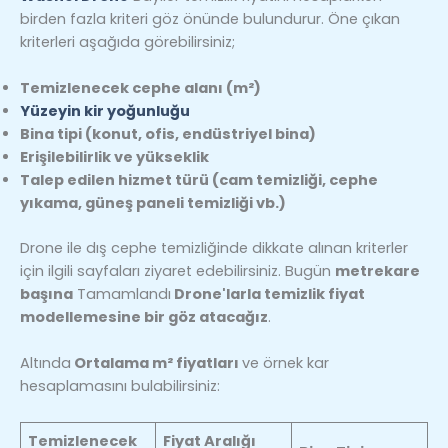
birden fazla kriteri göz önünde bulundurur. Öne çıkan
kriterleri aşağıda görebilirsiniz;
Temizlenecek cephe alanı (m²)
Yüzeyin kir yoğunluğu
Bina tipi (konut, ofis, endüstriyel bina)
Erişilebilirlik ve yükseklik
Talep edilen hizmet türü (cam temizliği, cephe
yıkama, güneş paneli temizliği vb.)
Drone ile dış cephe temizliğinde dikkate alınan kriterler
için ilgili sayfaları ziyaret edebilirsiniz. Bugün
metrekare
başına
Tamamlandı
Drone'larla temizlik fiyat
modellemesine bir göz atacağız
.
Altında
Ortalama m² fiyatları
ve örnek kar
hesaplamasını bulabilirsiniz:
Temizlenecek
Fiyat Aralığı