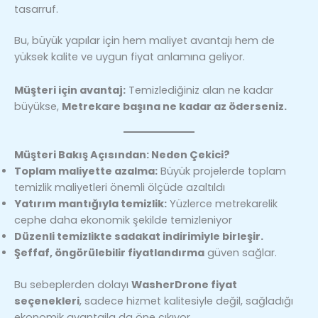
tasarruf.
Bu, büyük yapılar için hem maliyet avantajı hem de
yüksek kalite ve uygun fiyat anlamına geliyor.
Müşteri için avantaj:
Temizlediğiniz alan ne kadar
büyükse,
Metrekare başına ne kadar az öderseniz.
Müşteri Bakış Açısından: Neden Çekici?
Toplam maliyette azalma:
Büyük projelerde toplam
temizlik maliyetleri önemli ölçüde azaltıldı
Yatırım mantığıyla temizlik:
Yüzlerce metrekarelik
cephe daha ekonomik şekilde temizleniyor
Düzenli temizlikte sadakat indirimiyle birleşir.
Şeffaf, öngörülebilir fiyatlandırma
güven sağlar.
Bu sebeplerden dolayı
WasherDrone fiyat
seçenekleri
, sadece hizmet kalitesiyle değil, sağladığı
ekonomik avantajla da öne çıkıyor.