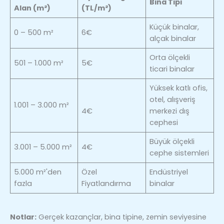
Bina Tipi
Alan (m²)
(TL/m²)
Küçük binalar,
0 – 500 m²
6€
alçak binalar
Orta ölçekli
501 – 1.000 m²
5€
ticari binalar
Yüksek katlı ofis,
otel, alışveriş
1.001 – 3.000 m²
4€
merkezi dış
cephesi
Büyük ölçekli
3.001 – 5.000 m²
4€
cephe sistemleri
5.000 m²'den
Özel
Endüstriyel
fazla
Fiyatlandırma
binalar
Notlar:
Gerçek kazançlar, bina tipine, zemin seviyesine